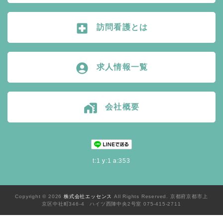
local_hospital
訪問看護とは
account_circle
求人情報一覧
home_work
会社概要
t:1 y:1 a:353
Copyright © 2026
株式会社エッセンス
All Rights Reserved. 京都府京都市上
京区中社町346-4 ハイツ西陣中央2号室 075-415-2711