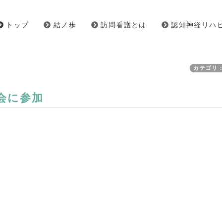
トップ
結ノ歩
訪問看護とは
認知神経リハ
カテゴリ
会に参加