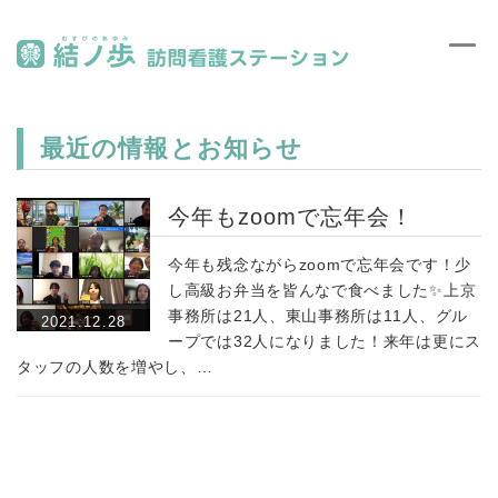
Toggl
MEN
navig
最近の情報とお知らせ
今年もzoomで忘年会！
今年も残念ながらzoomで忘年会です！少
し高級お弁当を皆んなで食べました✨上京
事務所は21人、東山事務所は11人、グル
2021.12.28
ープでは32人になりました！来年は更にス
タッフの人数を増やし、…