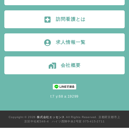
local_hospital
訪問看護とは
account_circle
求人情報一覧
home_work
会社概要
t:7 y:68 a:19299
Copyright © 2026
株式会社エッセンス
All Rights Reserved. 京都府京都市上
京区中社町346-4 ハイツ西陣中央2号室 075-415-2711