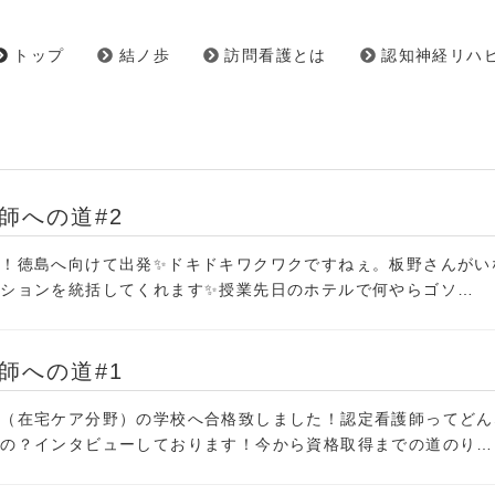
トップ
結ノ歩
訪問看護とは
認知神経リハ
師への道#2
！徳島へ向けて出発✨ドキドキワクワクですねぇ。板野さんがい
ションを統括してくれます✨授業先日のホテルで何やらゴソ…
師への道#1
師（在宅ケア分野）の学校へ合格致しました！認定看護師ってどん
くの？インタビューしております！今から資格取得までの道のり…